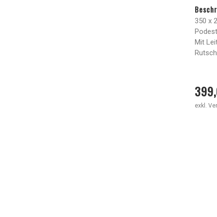
Beschr
350 x 
Podest
Mit Le
Rutsche
399,
exkl. V