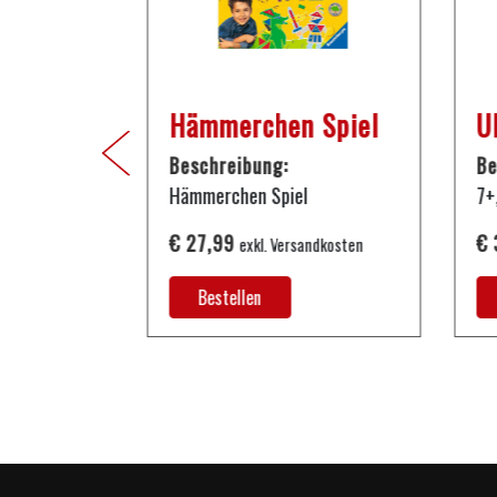
 396 cm
Hämmerchen Spiel
U
Beschreibung:
Be
inkl. Leiter
Hämmerchen Spiel
7+
€ 27,99
€ 
rsandkosten
exkl. Versandkosten
Bestellen