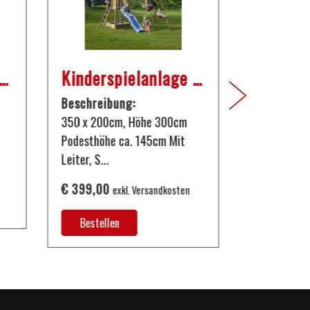
nny Wellenrutsche
Kinderspielanlage Emil
4 erste
Beschreibung:
Beschreib
350 x 200cm, Höhe 300cm
4 erste Spie
Podesthöhe ca. 145cm Mit
€ 27,99
exk
Leiter, S...
Bestelle
€ 399,00
exkl. Versandkosten
Bestellen