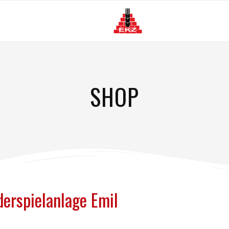
G
SHOP
derspielanlage Emil