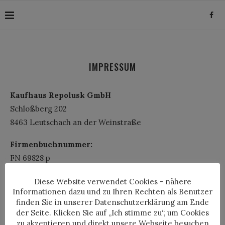
IMPRESSUM
Kaufhaus Repolusk GmbH
Schloßberg 202
8463 Leutschach an der Weinstraße
Firmenbuchnummer:
FN 69828 p
UID-Nummer:
Diese Website verwendet Cookies - nähere
Informationen dazu und zu Ihren Rechten als Benutzer
ATU41794509
finden Sie in unserer Datenschutzerklärung am Ende
der Seite. Klicken Sie auf „Ich stimme zu“, um Cookies
office@​ekzrepolusk.at
zu akzeptieren und direkt unsere Webseite besuchen