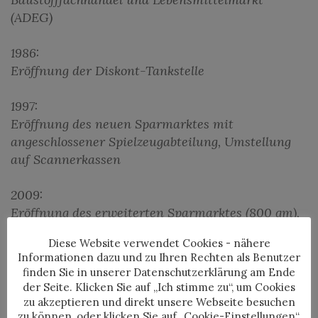
(ADEG)
1986:
Eröffnung der Diskont-Tankstelle
1997:
Eröffnung des neuen Sparmarktes mit
angeschlossener Spielzeugabteilung, Umstellung
auf Scannerkassen
2009:
Eröffnung des erweiterten Sparmarktes (800 qm),
neues Gartencenter mit Spielwarenabteilung (760
Diese Website verwendet Cookies - nähere
qm). Die Raiffeisenbank Leutschach eröffnet eine
Informationen dazu und zu Ihren Rechten als Benutzer
Bankstelle mit Geldausgabeautomat.
finden Sie in unserer Datenschutzerklärung am Ende
der Seite. Klicken Sie auf „Ich stimme zu“, um Cookies
zu akzeptieren und direkt unsere Webseite besuchen
zu können, oder klicken Sie auf „Cookie-Einstellungen“,