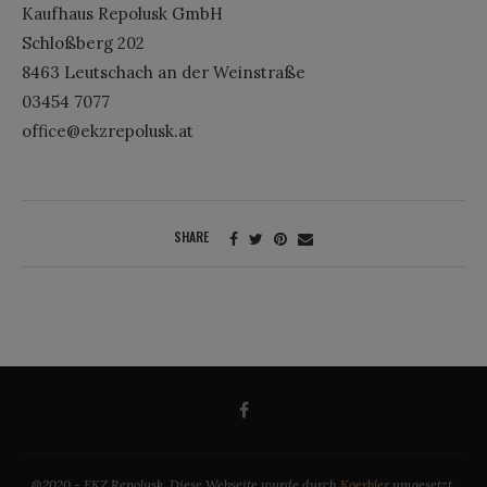
Kaufhaus Repolusk GmbH
Schloßberg 202
8463 Leutschach an der Weinstraße
03454 7077
office@​ekzrepolusk.at
SHARE
@2020 - EKZ Repolusk. Diese Webseite wurde durch
Koerbler
umgesetzt.