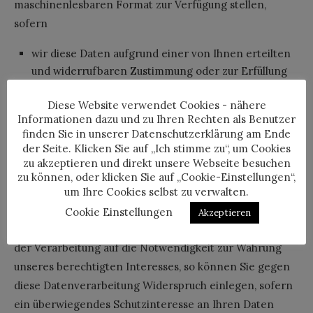
maschinenlesbaren Format zur Verfügung stellen,
sofern
wir diese Daten aufgrund einer von Ihnen erteilten
und widerrufbaren Zustimmung oder zur Erfüllung
eines Vertrages zwischen uns verarbeiten, und
Diese Website verwendet Cookies - nähere
diese Verarbeitung mithilfe automatisierter
Informationen dazu und zu Ihren Rechten als Benutzer
Verfahren erfolgt.
finden Sie in unserer Datenschutzerklärung am Ende
der Seite. Klicken Sie auf „Ich stimme zu“, um Cookies
Widerspruchsrecht
zu akzeptieren und direkt unsere Webseite besuchen
zu können, oder klicken Sie auf „Cookie-Einstellungen“,
Verarbeiten wir Ihre Daten zur Wahrnehmung von im
um Ihre Cookies selbst zu verwalten.
öffentlichen Interesse liegenden Aufgaben, zur
Cookie Einstellungen
Akzeptieren
Ausübung öffentlicher Gewalt oder berufen wir uns bei
der Verarbeitung auf die Notwendigkeit zur Wahrung
unseres berechtigten Interesses, so können Sie gegen
diese Datenverarbeitung Widerspruch einlegen, sofern
ein überwiegendes Schutzinteresse an Ihren Daten