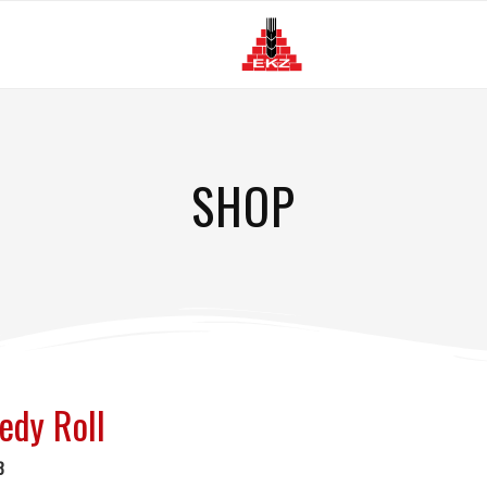
G
SHOP
edy Roll
8