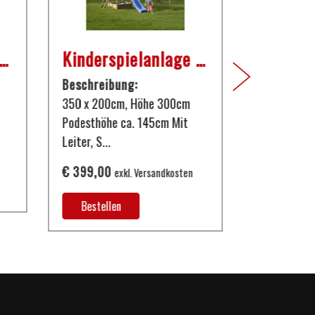
nny Wellenrutsche
Kinderspielanlage Emil
4 erste
Beschreibung:
Beschreib
350 x 200cm, Höhe 300cm
4 erste Spie
Podesthöhe ca. 145cm Mit
€ 27,99
exk
Leiter, S...
Bestelle
€ 399,00
exkl. Versandkosten
Bestellen