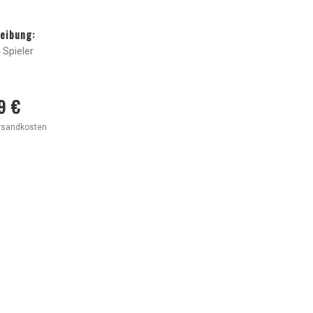
eibung:
 Spieler
9 €
ersandkosten