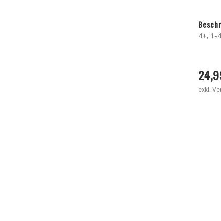
Beschr
4+, 1-4
24,9
exkl. V