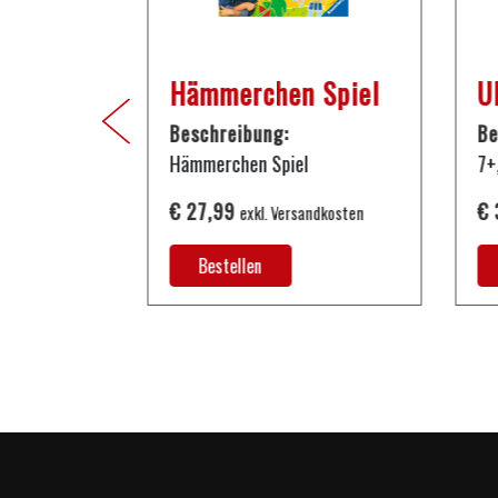
 396 cm
Hämmerchen Spiel
U
Beschreibung:
Be
inkl. Leiter
Hämmerchen Spiel
7+
€ 27,99
€ 
rsandkosten
exkl. Versandkosten
Bestellen